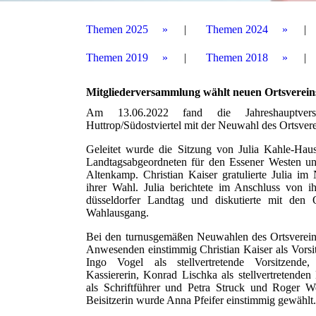
Themen 2025
Themen 2024
Themen 2019
Themen 2018
Mitgliederversammlung wählt neuen Ortsverein
Am 13.06.2022 fand die Jahreshaupt
Huttrop/Südostviertel mit der Neuwahl des Ortsverei
Geleitet wurde die Sitzung von Julia Kahle-Ha
Landtagsabgeordneten für den Essener Westen un
Altenkamp. Christian Kaiser gratulierte Julia i
ihrer Wahl. Julia berichtete im Anschluss von i
düsseldorfer Landtag und diskutierte mit den O
Wahlausgang.
Bei den turnusgemäßen Neuwahlen des Ortsvereins
Anwesenden einstimmig Christian Kaiser als Vorsit
Ingo Vogel als stellvertretende Vorsitzende
Kassiererin, Konrad Lischka als stellvertretenden
als Schriftführer und Petra Struck und Roger We
Beisitzerin wurde Anna Pfeifer einstimmig gewählt.