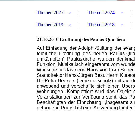
Themen 2025
Themen 2024
Themen 2019
Themen 2018
21.10.2016 Eröffnung des Paulus-Quartiers
Auf Einladung der Adolphi-Stiftung der eva
feierliche Eröffnung des neuen Paulus-Quar
umkämpften) Pauluskirche wurden denkmalg
Funktion. Musikalisch eingerahmt vom wund
Wünsche für das neue Haus von Frau Superint
Stadtdirektor Hans-Jürgen Best, Herrn Kurat
Dr. Petra Beckers (Denkmalschutz) mit auf d
anwesend und verschaffte sich einen Überb
Wohnungen. Komplettiert wird das Objekt d
Veranstaltungen zur Verfügung steht, das P
Beschäftigten der Einrichtung. „Insgesamt s
gelungene Projekt ist eine Aufwertung für den 