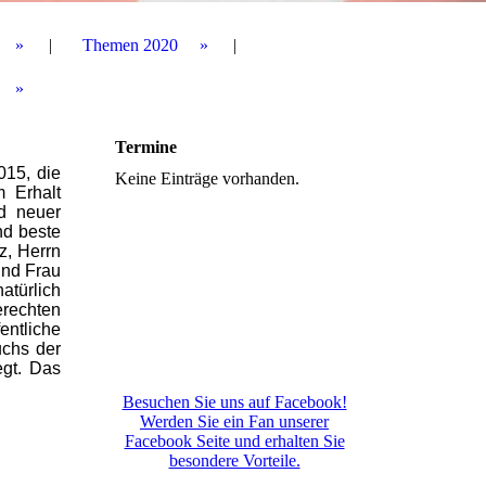
Themen 2020
Termine
015, die
Keine Einträge vorhanden.
m Erhalt
d neuer
nd beste
z, Herrn
und Frau
atürlich
erechten
entliche
uchs der
egt. Das
Besuchen Sie uns auf Facebook!
Werden Sie ein Fan unserer
Facebook Seite und erhalten Sie
besondere Vorteile.