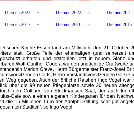
Themen 2023
Themen 2022
Themen 2021
Themen 2017
Themen 2016
Themen 2015
ngelischen Kirche Essen fand am Mittwoch, den 21. Oktober 2
tiers statt. Große Teile der ehemaligen (und seinerzeit u
eschützt erhalten und erstrahlen jetzt in neuem Glanz un
erbaren Wolf-Gunther Codera wurden andächtige Grußworte u
endentin Marion Greve, Herrn Bürgermeister Franz-Josef Brit
oriumsvorsitzenden Carls, Herrn Vorstandsvorsitzenden Gersie 
en Weg gegeben. Auch der örtliche Ratsherr Ingo Vogel war n
lick über die 99 neuen Pflegeplätze sowie 26 neuen alteng
urch den Gottfried von Stockhausen Saal, der auch für öff
aulus-Cafe sowie einen eigenen Kindergarten für den Nachw
ind die 15 Millionen Euro der Adolphi-Stiftung sehr gut angel
gesamten Stadtteil“, so Ingo Vogel.