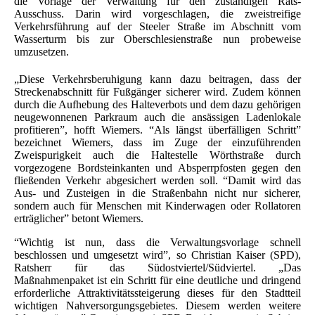
die Vorlage der Verwaltung für den zuständigen Rats-
Ausschuss. Darin wird vorgeschlagen, die zweistreifige
Verkehrsführung auf der Steeler Straße im Abschnitt vom
Wasserturm bis zur Oberschlesienstraße nun probeweise
umzusetzen.
„Diese Verkehrsberuhigung kann dazu beitragen, dass der
Streckenabschnitt für Fußgänger sicherer wird. Zudem können
durch die Aufhebung des Halteverbots und dem dazu gehörigen
neugewonnenen Parkraum auch die ansässigen Ladenlokale
profitieren”, hofft Wiemers. “Als längst überfälligen Schritt”
bezeichnet Wiemers, dass im Zuge der einzuführenden
Zweispurigkeit auch die Haltestelle Wörthstraße durch
vorgezogene Bordsteinkanten und Absperrpfosten gegen den
fließenden Verkehr abgesichert werden soll. “Damit wird das
Aus- und Zusteigen in die Straßenbahn nicht nur sicherer,
sondern auch für Menschen mit Kinderwagen oder Rollatoren
erträglicher” betont Wiemers.
“Wichtig ist nun, dass die Verwaltungsvorlage schnell
beschlossen und umgesetzt wird”, so Christian Kaiser (SPD),
Ratsherr für das Südostviertel/Südviertel. „Das
Maßnahmenpaket ist ein Schritt für eine deutliche und dringend
erforderliche Attraktivitätssteigerung dieses für den Stadtteil
wichtigen Nahversorgungsgebietes. Diesem werden weitere