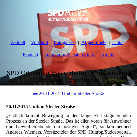
Aktuell
Vorstand
Fotogalerie
Abgeordnete
Links
Kontakt
Impressum & Datenschutz
Archiv
SPD Ortsverein Essen Huttrop / Südostviertel
Für Sie vor Ort im Stadtteil
20.11.2015 Umbau Steeler Straße
20.11.2015 Umbau Steeler Straße
„Endlich kommt Bewegung in den lange Zeit stagnierenden
Prozess an der Steeler Straße. Das ist allen voran für Anwohner
und Gewerbetreibende ein positives Signal”, so kommentiert
Andreas Wiemers, Vorsitzender der SPD Huttrop/Südostviertel,